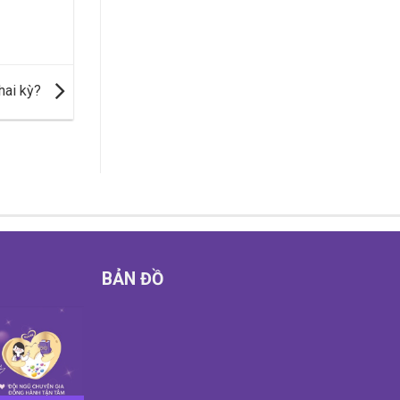
hai kỳ?
BẢN ĐỒ