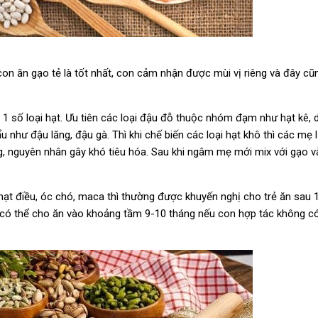
 ăn gạo tẻ là tốt nhất, con cảm nhận được mùi vị riêng và đây cũng
1 số loại hạt. Ưu tiên các loại đậu đỗ thuộc nhóm đạm như hạt kê, 
 như đậu lăng, đậu gà. Thì khi chế biến các loại hạt khô thì các mẹ 
g, nguyên nhân gây khó tiêu hóa. Sau khi ngâm mẹ mới mix với gạo v
hạt điều, óc chó, maca thì thường được khuyến nghị cho trẻ ăn sau 1 
 mẹ có thể cho ăn vào khoảng tầm 9-10 tháng nếu con hợp tác không c