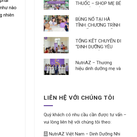
phải
THUỐC – SHOP MẸ BÉ
n như nào
HỢP TÁC CÙNG
g nhiên
NUTRIAZ TRÊN TOÀN
BÙNG NỔ TẠI HÀ
QUỐC
TĨNH: CHƯƠNG TRÌNH
TƯ VẤN DINH DƯỠNG
ĐANG SÔI NỔI HƠN
TỔNG KẾT CHUYẾN ĐI
BAO GIỜ HẾT!
“DINH DƯỠNG YÊU
THƯƠNG VÙNG CAO”
KẾT THÚC VÔ CÙNG
NutriAZ – Thương
TUYỆT VỜI
hiệu dinh dưỡng mẹ và
bé do các nhà khoa
học, chuyên gia dinh
dưỡng nghiên cứu và
sản xuất được các
LIÊN HỆ VỚI CHÚNG TÔI
dược sĩ, bác sĩ tin
dùng.
Quý khách có nhu cầu cần được tư vấn –
vui lòng liên hệ với chúng tôi theo:
NutriAZ Việt Nam – Dinh Dưỡng Nhi