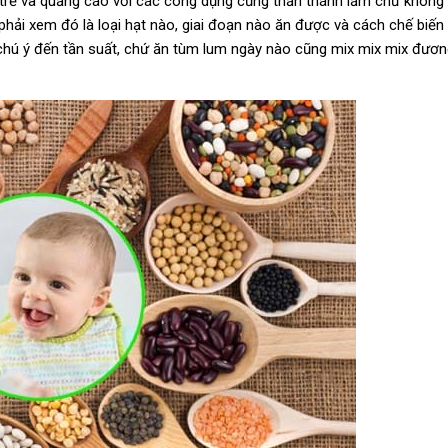
 trẻ và quảng cáo với các công dụng cũng thần thánh lắm chứ không 
phải xem đó là loại hạt nào, giai đoạn nào ăn được và cách chế biế
hú ý đến tần suất, chứ ăn tùm lum ngày nào cũng mix mix mix đươn