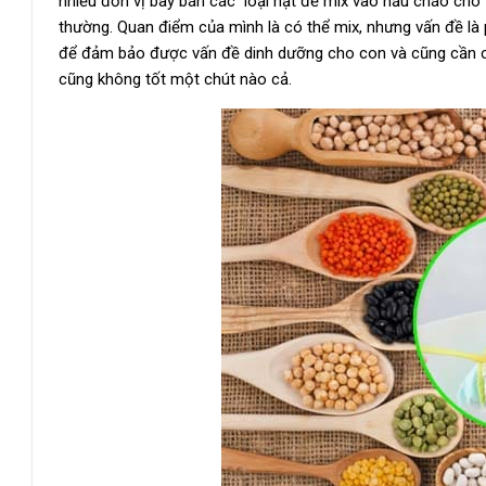
nhiều đơn vị bày bán các loại hạt để mix vào nấu cháo cho
thường. Quan điểm của mình là có thể mix, nhưng vấn đề là 
để đảm bảo được vấn đề dinh dưỡng cho con và cũng cần c
cũng không tốt một chút nào cả.