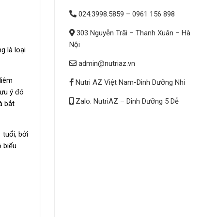
024.3998.5859
–
0961 156 898
303 Nguyễn Trãi – Thanh Xuân – Hà
Nội
 là loại
admin@nutriaz.vn
diêm
Nutri AZ Việt Nam-Dinh Dưỡng Nhi
lưu ý đó
Zalo: NutriAZ – Dinh Dưỡng 5 Dễ
à bắt
tuổi, bởi
ó biểu