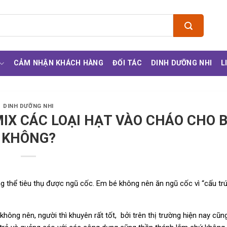
CẢM NHẬN KHÁCH HÀNG
ĐỐI TÁC
DINH DƯỠNG NHI
L
DINH DƯỠNG NHI
IX CÁC LOẠI HẠT VÀO CHÁO CHO 
KHÔNG?
g thể tiêu thụ được ngũ cốc.
Em bé không nên ăn ngũ cốc vì “cấu trú
không nên, người thì khuyên rất tốt, bởi trên thị trường hiện nay cũn