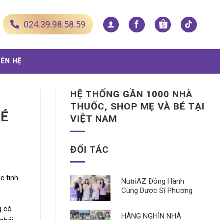
024.39.98.58.59
IÊN HỆ
HỆ THỐNG GẦN 1000 NHÀ
THUỐC, SHOP MẸ VÀ BÉ TẠI
BÉ
VIỆT NAM
ĐỐI TÁC
c tinh
NutriAZ Đồng Hành
Cùng Dược Sĩ Phương
Hạnh Tư Vấn Dinh
g có
Dưỡng Tại Quầy
HÀNG NGHÌN NHÀ
Thuốc An Phú!