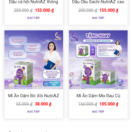
Dầu cá hồi NutriAZ thông
Dầu Oliu Sachi NutriAZ cao
minh
lớn
Giá
Giá
Giá
Giá
200.000
₫
155.000
₫
200.000
₫
155.000
₫
gốc
hiện
gốc
hiện
là:
tại
là:
tại
ĐỌC TIẾP
ĐỌC TIẾP
200.000 ₫.
là:
200.000 ₫.
là:
155.000 ₫.
155.000
Mì Ăn Dặm Bó Xôi NutriAZ
Mì Ăn Dặm Mix Rau Củ
Rau Tươi Cho Bé Ăn Dặm
NutriAZ Cho Bé Ăn Dặm
Giá
Giá
Giá
Giá
55.000
₫
38.000
₫
150.000
₫
105.000
₫
Từ 6 Tháng Bổ Sung
Từ 6 Tháng Bổ Sung
gốc
hiện
gốc
hiện
là:
tại
là:
tại
Vitamin, Canxi Và Chất Xơ,
Vitamin, Canxi Và Chất Xơ,
ĐỌC TIẾP
ĐỌC TIẾP
55.000 ₫.
là:
150.000 ₫.
là:
120g.
360g.
38.000 ₫.
105.000