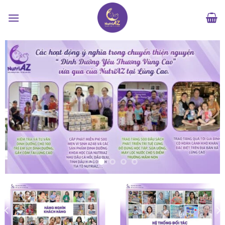
Bỏ
qua
nội
dung