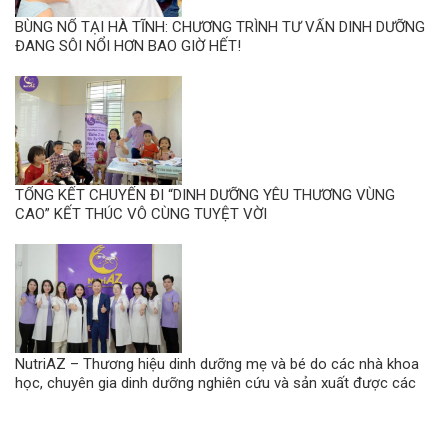
BÙNG NỔ TẠI HÀ TĨNH: CHƯƠNG TRÌNH TƯ VẤN DINH DƯỠNG
ĐANG SÔI NỔI HƠN BAO GIỜ HẾT!
TỔNG KẾT CHUYẾN ĐI “DINH DƯỠNG YÊU THƯƠNG VÙNG
CAO” KẾT THÚC VÔ CÙNG TUYỆT VỜI
NutriAZ – Thương hiệu dinh dưỡng mẹ và bé do các nhà khoa
học, chuyên gia dinh dưỡng nghiên cứu và sản xuất được các
dược sĩ, bác sĩ tin dùng.