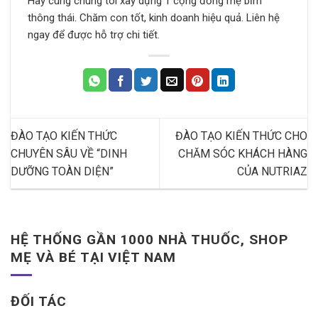
Hãy cùng chúng tôi xây dựng 1 cộng đồng mẹ bỉm
thông thái. Chăm con tốt, kinh doanh hiệu quả. Liên hệ
ngay để được hỗ trợ chi tiết.
ĐÀO TẠO KIẾN THỨC
ĐÀO TẠO KIẾN THỨC CHO
CHUYÊN SÂU VỀ “DINH
CHĂM SÓC KHÁCH HÀNG
DƯỠNG TOÀN DIỆN”
CỦA NUTRIAZ
HỆ THỐNG GẦN 1000 NHÀ THUỐC, SHOP
MẸ VÀ BÉ TẠI VIỆT NAM
ĐỐI TÁC