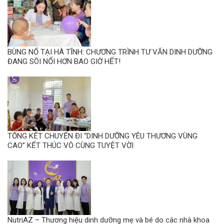
BÙNG NỔ TẠI HÀ TĨNH: CHƯƠNG TRÌNH TƯ VẤN DINH DƯỠNG
ĐANG SÔI NỔI HƠN BAO GIỜ HẾT!
TỔNG KẾT CHUYẾN ĐI “DINH DƯỠNG YÊU THƯƠNG VÙNG
CAO” KẾT THÚC VÔ CÙNG TUYỆT VỜI
NutriAZ – Thương hiệu dinh dưỡng mẹ và bé do các nhà khoa