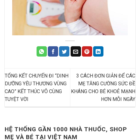
TỔNG KẾT CHUYẾN ĐI “DINH
3 CÁCH ĐƠN GIẢN ĐỂ CÁC
DƯỠNG YÊU THƯƠNG VÙNG
MẸ TĂNG CƯỜNG SỨC ĐỀ
CAO” KẾT THÚC VÔ CÙNG
KHÁNG CHO BÉ KHOẺ MẠNH
TUYỆT VỜI
HƠN MỖI NGÀY
HỆ THỐNG GẦN 1000 NHÀ THUỐC, SHOP
MẸ VÀ BÉ TẠI VIỆT NAM