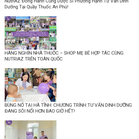
NutriAZ Đồng Hành Cùng Dược Sĩ Phương Hạnh Tư Vấn Dinh
Dưỡng Tại Quầy Thuốc An Phú!
HÀNG NGHÌN NHÀ THUỐC – SHOP MẸ BÉ HỢP TÁC CÙNG
NUTRIAZ TRÊN TOÀN QUỐC
BÙNG NỔ TẠI HÀ TĨNH: CHƯƠNG TRÌNH TƯ VẤN DINH DƯỠNG
ĐANG SÔI NỔI HƠN BAO GIỜ HẾT!