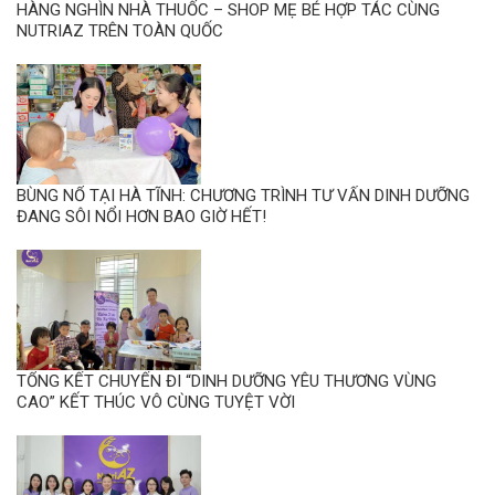
HÀNG NGHÌN NHÀ THUỐC – SHOP MẸ BÉ HỢP TÁC CÙNG
NUTRIAZ TRÊN TOÀN QUỐC
BÙNG NỔ TẠI HÀ TĨNH: CHƯƠNG TRÌNH TƯ VẤN DINH DƯỠNG
ĐANG SÔI NỔI HƠN BAO GIỜ HẾT!
TỔNG KẾT CHUYẾN ĐI “DINH DƯỠNG YÊU THƯƠNG VÙNG
CAO” KẾT THÚC VÔ CÙNG TUYỆT VỜI