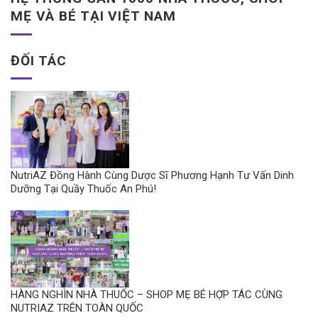
MẸ VÀ BÉ TẠI VIỆT NAM
ĐỐI TÁC
NutriAZ Đồng Hành Cùng Dược Sĩ Phương Hạnh Tư Vấn Dinh
Dưỡng Tại Quầy Thuốc An Phú!
HÀNG NGHÌN NHÀ THUỐC – SHOP MẸ BÉ HỢP TÁC CÙNG
NUTRIAZ TRÊN TOÀN QUỐC