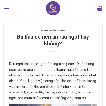
Bỏ
qua
nội
dung
DINH DƯỠNG NHI
Bà bầu có nên ăn rau ngót hay
không?
Rau ngót thường được sử dụng trong các bữa ăn hàng
ngày với hương vị thơm ngon, thanh mát và mang lại
nhiều lợi ích cho sức khỏe. R
au ngót có chứa nhiều chất
dinh dưỡng. Ngoài việc cung cấp cho cơ -thể hàm lượng
vitamin và chất khoáng phong phú như
vitamin C
,
vitamin B1
,
vitamin B6
, magie, kali, phot pho, trong rau
ngót còn chứa nhiều chất xơ khoảng 2,5g chất xơ.