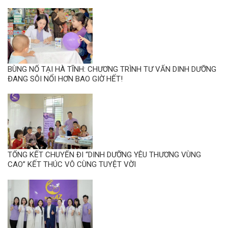
BÙNG NỔ TẠI HÀ TĨNH: CHƯƠNG TRÌNH TƯ VẤN DINH DƯỠNG
ĐANG SÔI NỔI HƠN BAO GIỜ HẾT!
TỔNG KẾT CHUYẾN ĐI “DINH DƯỠNG YÊU THƯƠNG VÙNG
CAO” KẾT THÚC VÔ CÙNG TUYỆT VỜI